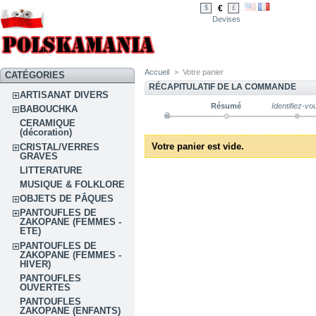
€
$
£
Devises
Accueil
>
Votre panier
CATÉGORIES
RÉCAPITULATIF DE LA COMMANDE
ARTISANAT DIVERS
Résumé
Identifiez-vo
BABOUCHKA
CERAMIQUE
(décoration)
Votre panier est vide.
CRISTAL/VERRES
GRAVES
LITTERATURE
MUSIQUE & FOLKLORE
OBJETS DE PÂQUES
PANTOUFLES DE
ZAKOPANE (FEMMES -
ETE)
PANTOUFLES DE
ZAKOPANE (FEMMES -
HIVER)
PANTOUFLES
OUVERTES
PANTOUFLES
ZAKOPANE (ENFANTS)