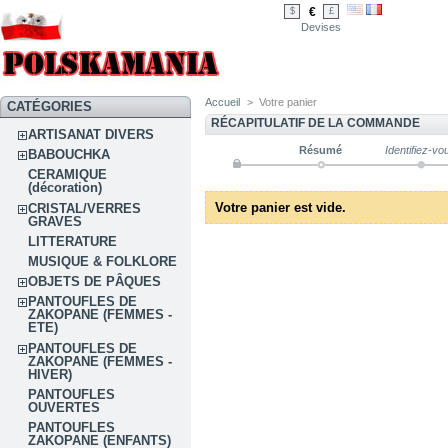
€
$
£
Devises
Accueil
>
Votre panier
CATÉGORIES
RÉCAPITULATIF DE LA COMMANDE
ARTISANAT DIVERS
Résumé
Identifiez-vo
BABOUCHKA
CERAMIQUE
(décoration)
Votre panier est vide.
CRISTAL/VERRES
GRAVES
LITTERATURE
MUSIQUE & FOLKLORE
OBJETS DE PÂQUES
PANTOUFLES DE
ZAKOPANE (FEMMES -
ETE)
PANTOUFLES DE
ZAKOPANE (FEMMES -
HIVER)
PANTOUFLES
OUVERTES
PANTOUFLES
ZAKOPANE (ENFANTS)