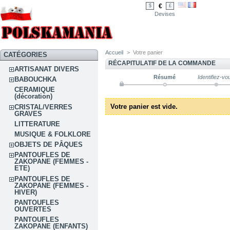
€
$
£
Devises
Accueil
>
Votre panier
CATÉGORIES
RÉCAPITULATIF DE LA COMMANDE
ARTISANAT DIVERS
Résumé
Identifiez-vo
BABOUCHKA
CERAMIQUE
(décoration)
Votre panier est vide.
CRISTAL/VERRES
GRAVES
LITTERATURE
MUSIQUE & FOLKLORE
OBJETS DE PÂQUES
PANTOUFLES DE
ZAKOPANE (FEMMES -
ETE)
PANTOUFLES DE
ZAKOPANE (FEMMES -
HIVER)
PANTOUFLES
OUVERTES
PANTOUFLES
ZAKOPANE (ENFANTS)