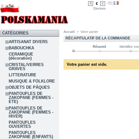
€
$
£
Devises
Accueil
>
Votre panier
CATÉGORIES
RÉCAPITULATIF DE LA COMMANDE
ARTISANAT DIVERS
Résumé
Identifiez-vo
BABOUCHKA
CERAMIQUE
(décoration)
Votre panier est vide.
CRISTAL/VERRES
GRAVES
LITTERATURE
MUSIQUE & FOLKLORE
OBJETS DE PÂQUES
PANTOUFLES DE
ZAKOPANE (FEMMES -
ETE)
PANTOUFLES DE
ZAKOPANE (FEMMES -
HIVER)
PANTOUFLES
OUVERTES
PANTOUFLES
ZAKOPANE (ENFANTS)