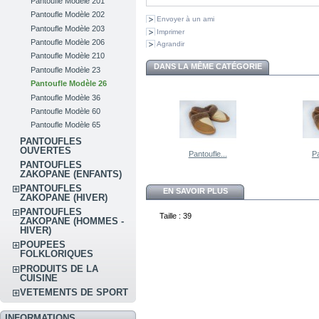
Pantoufle Modèle 201
Pantoufle Modèle 202
Envoyer à un ami
Pantoufle Modèle 203
Imprimer
Pantoufle Modèle 206
Agrandir
Pantoufle Modèle 210
DANS LA MÊME CATÉGORIE
Pantoufle Modèle 23
Pantoufle Modèle 26
Pantoufle Modèle 36
Pantoufle Modèle 60
Pantoufle Modèle 65
PANTOUFLES
OUVERTES
Pantoufle...
Pa
PANTOUFLES
ZAKOPANE (ENFANTS)
PANTOUFLES
EN SAVOIR PLUS
ZAKOPANE (HIVER)
PANTOUFLES
Taille : 39
ZAKOPANE (HOMMES -
HIVER)
POUPEES
FOLKLORIQUES
PRODUITS DE LA
CUISINE
VETEMENTS DE SPORT
INFORMATIONS