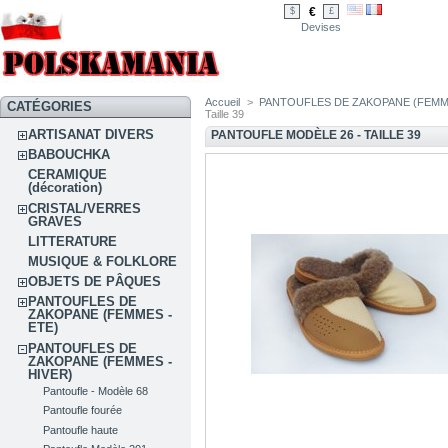
€
$
£
Devises
Accueil
>
PANTOUFLES DE ZAKOPANE (FEMME
CATÉGORIES
Taille 39
ARTISANAT DIVERS
PANTOUFLE MODÈLE 26 - TAILLE 39
BABOUCHKA
CERAMIQUE
(décoration)
CRISTAL/VERRES
GRAVES
LITTERATURE
MUSIQUE & FOLKLORE
OBJETS DE PÂQUES
PANTOUFLES DE
ZAKOPANE (FEMMES -
ETE)
PANTOUFLES DE
ZAKOPANE (FEMMES -
HIVER)
Pantoufle - Modèle 68
Pantoufle fourée
Pantoufle haute