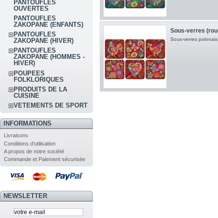
PANTOUFLES
OUVERTES
PANTOUFLES
ZAKOPANE (ENFANTS)
Sous-verres (rou
PANTOUFLES
Sous-verres polonais
ZAKOPANE (HIVER)
PANTOUFLES
ZAKOPANE (HOMMES -
HIVER)
POUPEES
FOLKLORIQUES
PRODUITS DE LA
CUISINE
VETEMENTS DE SPORT
INFORMATIONS
Livraisons
Conditions d'utilisation
A propos de notre société
Commande et Paiement sécurisée
NEWSLETTER