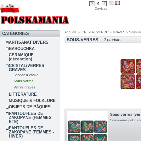
€
$
£
Devises
Accueil
>
CRISTAL/VERRES GRAVES
> Sous-v
CATÉGORIES
SOUS-VERRES
2 produits
ARTISANAT DIVERS
BABOUCHKA
CERAMIQUE
(décoration)
CRISTAL/VERRES
GRAVES
Service à vodka
Sous-verres
Verres gravés
LITTERATURE
MUSIQUE & FOLKLORE
OBJETS DE PÂQUES
PANTOUFLES DE
Sous-verres (ver
ZAKOPANE (FEMMES -
Sous-verres polonais
ETE)
PANTOUFLES DE
ZAKOPANE (FEMMES -
HIVER)