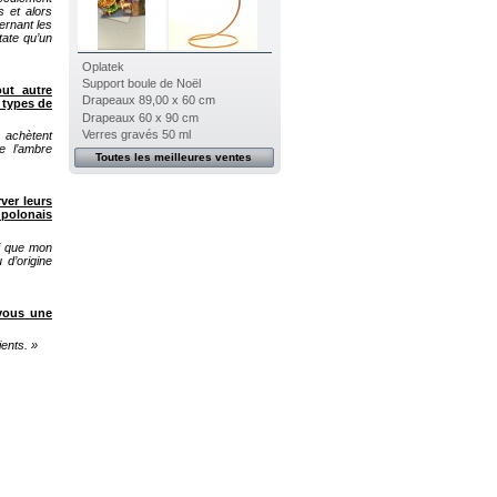
s et alors
ernant les
tate qu’un
Oplatek
Support boule de Noël
out autre
Drapeaux 89,00 x 60 cm
 types de
Drapeaux 60 x 90 cm
Verres gravés 50 ml
s achètent
e l’ambre
Toutes les meilleures ventes
ver leurs
 polonais
ai que mon
 d’origine
vous une
ents. »