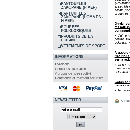
qu’autrefo
PANTOUFLES
ensemble n
ZAKOPANE (HIVER)
clients pol
PANTOUFLES
produit est
ZAKOPANE (HOMMES -
HIVER)
Quels son
POUPEES
ressortis
FOLKLORIQUES
commandes
« J’ai rem
PRODUITS DE LA
parfois pl
CUISINE
polonais. »
VETEMENTS DE SPORT
A travers
tradition
INFORMATIONS
sert à réd
Livraisons
« Je ne sa
magasin po
Conditions d'utilisation
polonaise. 
A propos de notre société
Commande et Paiement sécurisée
Comment 
baisse de
« Je n’ai 
NEWSLETTER
Accuei