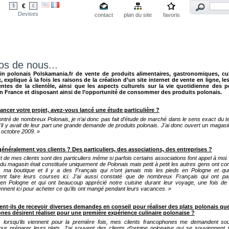
€
$
£
Devises
contact
plan du site
favoris
os de nous...
n polonais Polskamania.fr de vente de produits alimentaires, gastronomiques, cul
, explique à la fois les raisons de la création d’un site internet de vente en ligne, l
tentes de la clientèle, ainsi que les aspects culturels sur la vie quotidienne des 
en France et disposant ainsi de l’opportunité de consommer des produits polonais.
ancer votre projet, avez-vous lancé une étude particulière ?
contré de nombreux Polonais, je n’ai donc pas fait d’étude de marché dans le sens exact du 
qu’il y avait de leur part une grande demande de produits polonais. J'ai donc ouvert un magasi
n octobre 2009. »
énéralement vos clients ? Des particuliers, des associations, des entreprises ?
t de mes clients sont des particuliers même si parfois certains associations font appel à moi.
le du magasin était constituée uniquement de Polonais mais petit à petit les autres gens ont 
 ma boutique et il y a des Français qui n’ont jamais mis les pieds en Pologne et qui
ent faire leurs courses ici. J’ai aussi constaté que de nombreux Français qui ont pa
n Pologne et qui ont beaucoup apprécié notre cuisine durant leur voyage, une fois de 
ennent ici pour acheter ce qu’ils ont mangé pendant leurs vacances. »
ent-ils de recevoir diverses demandes en conseil pour réaliser des plats polonais que
nes désirent réaliser pour une première expérience culinaire polonaise ?
, lorsqu’ils viennent pour la première fois, mes clients francophones me demandent so
our préparer leurs plats. J’ai souvent des clients d’origine polonaise qui se souviennent