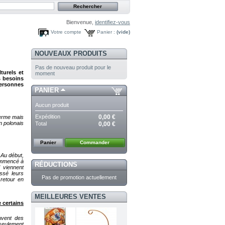
Bienvenue,
identifiez-vous
Votre compte
Panier :
(vide)
NOUVEAUX PRODUITS
Pas de nouveau produit pour le
turels et
moment
es besoins
personnes
PANIER
Aucun produit
Expédition
0,00 €
terme mais
n polonais
Total
0,00 €
Panier
Commander
 Au début,
commencé à
RÉDUCTIONS
 viennent
ssé leurs
Pas de promotion actuellement
retour en
MEILLEURES VENTES
 certains
uvent des
 seulement