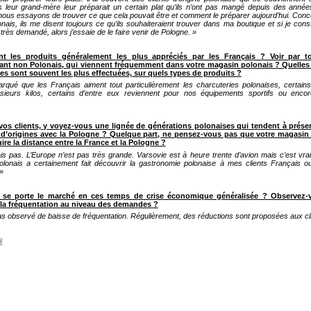
is leur grand-mère leur préparait un certain plat qu’ils n’ont pas mangé depuis des année
ous essayons de trouver ce que cela pouvait être et comment le préparer aujourd’hui. Conc
onais, ils me disent toujours ce qu’ils souhaiteraient trouver dans ma boutique et si je cons
 très demandé, alors j’essaie de le faire venir de Pologne. »
t les produits généralement les plus appréciés par les Français ? Voir par t
sant non Polonais, qui viennent fréquemment dans votre magasin polonais ? Quelles
 sont souvent les plus effectuées, sur quels types de produits ?
arqué que les Français aiment tout particulièrement les charcuteries polonaises, certain
usieurs kilos, certains d’entre eux reviennent pour nos équipements sportifs ou encor
 vos clients, y voyez-vous une lignée de générations polonaises qui tendent à préser
s d’origines avec la Pologne ? Quelque part, ne pensez-vous pas que votre magasin
uire la distance entre la France et la Pologne ?
is pas. L’Europe n’est pas très grande. Varsovie est à heure trente d’avion mais c’est vr
lonais a certainement fait découvrir la gastronomie polonaise à mes clients Français ou
»
se porte le marché en ces temps de crise économique généralisée ? Observez-
 la fréquentation au niveau des demandes ?
pas observé de baisse de fréquentation. Régulièrement, des réductions sont proposées aux cli
l