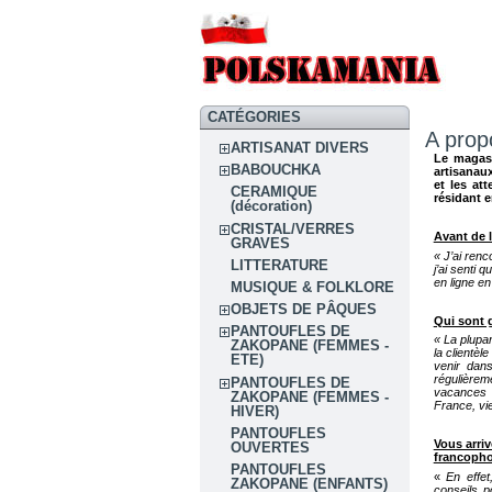
CATÉGORIES
A prop
ARTISANAT DIVERS
Le magasi
BABOUCHKA
artisanaux
et les at
CERAMIQUE
résidant 
(décoration)
CRISTAL/VERRES
Avant de l
GRAVES
« J’ai ren
LITTERATURE
j’ai senti 
en ligne e
MUSIQUE & FOLKLORE
OBJETS DE PÂQUES
Qui sont g
PANTOUFLES DE
« La plupar
ZAKOPANE (FEMMES -
la clientè
ETE)
venir dans
régulièrem
PANTOUFLES DE
vacances e
ZAKOPANE (FEMMES -
France, vi
HIVER)
PANTOUFLES
Vous arriv
OUVERTES
francopho
PANTOUFLES
«
En effet
ZAKOPANE (ENFANTS)
conseils p