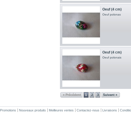
Oeuf (4 cm)
Oeuf polonas
Oeuf (4 cm)
Oeuf polonais
« Précédent
1
2
3
Suivant »
Promotions
Nouveaux produits
Meilleures ventes
Contactez-nous
Livraisons
Conditio