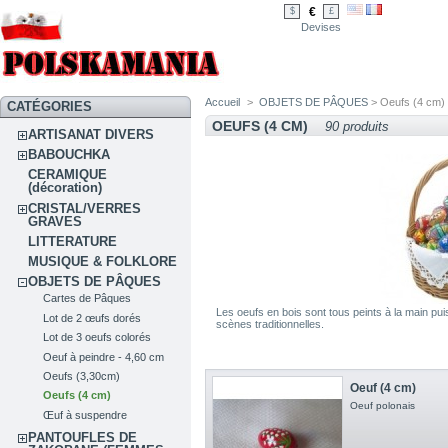
€
$
£
Devises
Accueil
>
OBJETS DE PÂQUES
> Oeufs (4 cm)
CATÉGORIES
OEUFS (4 CM)
90 produits
ARTISANAT DIVERS
BABOUCHKA
CERAMIQUE
(décoration)
CRISTAL/VERRES
GRAVES
LITTERATURE
MUSIQUE & FOLKLORE
OBJETS DE PÂQUES
Cartes de Pâques
Les oeufs en bois sont tous peints à la main pu
Lot de 2 œufs dorés
scènes traditionnelles.
Lot de 3 oeufs colorés
Oeuf à peindre - 4,60 cm
Oeufs (3,30cm)
Oeuf (4 cm)
Oeufs (4 cm)
Oeuf polonais
Œuf à suspendre
PANTOUFLES DE