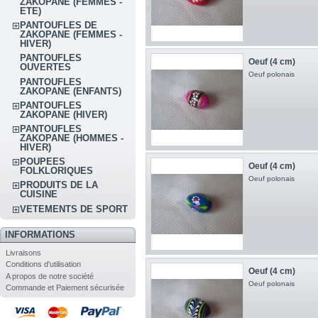
ZAKOPANE (FEMMES -
ETE)
PANTOUFLES DE
ZAKOPANE (FEMMES -
HIVER)
PANTOUFLES
Oeuf (4 cm)
OUVERTES
Oeuf polonais
PANTOUFLES
ZAKOPANE (ENFANTS)
PANTOUFLES
ZAKOPANE (HIVER)
PANTOUFLES
ZAKOPANE (HOMMES -
HIVER)
POUPEES
Oeuf (4 cm)
FOLKLORIQUES
Oeuf polonais
PRODUITS DE LA
CUISINE
VETEMENTS DE SPORT
INFORMATIONS
Livraisons
Conditions d'utilisation
Oeuf (4 cm)
A propos de notre société
Oeuf polonais
Commande et Paiement sécurisée