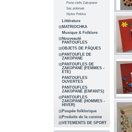
Porte-clefs Zakopane
Sac polonais
Stylos Polska
Littérature
MATRIOCHKA
Musique & Folklore
Nouveauté
PANTOUFLES
OBJETS DE PÂQUES
PANTOUFLE DE
ZAKOPANE
PANTOUFLES DE
ZAKOPANE (FEMMES -
ETE)
PANTOUFLES
OUVERTES
PANTOUFLES
ZAKOPANE (ENFANTS)
PANTOUFLES
ZAKOPANE (HOMMES -
HIVER)
Poupée folklorique
Produits de la cuisine
VETEMENTS DE SPORT