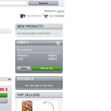
Welcome,
Log in
Your Account
Cart:
(empty)
NEW PRODUCTS
No new product at this time
CART
No products
Shipping
0,00 €
Total
0,00 €
Cart
Check out
SPECIALS
No specials at this time
,90 €
TOP SELLERS