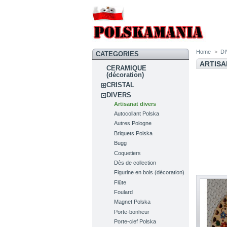
Home
>
D
CATEGORIES
ARTISA
CERAMIQUE
(décoration)
CRISTAL
DIVERS
Artisanat divers
Autocollant Polska
Autres Pologne
Briquets Polska
Bugg
Coquetiers
Dès de collection
Figurine en bois (décoration)
Flûte
Foulard
Magnet Polska
Porte-bonheur
Porte-clef Polska