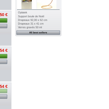
Oplatek
50 €
Support boule de Noël
Drapeaux 92,00 x 62 cm
Drapeaux 31 x 41 cm
Verres gravés 50 ml
All best sellers
54 €
54 €