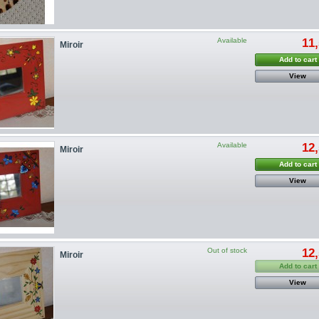
Available
11,
Miroir
Add to cart
View
Available
12,
Miroir
Add to cart
View
Out of stock
12,
Miroir
Add to cart
View