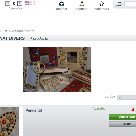
€
$
£
Currency
contact
sitemap
bookmark
IVERS
> Artisanat divers
NAT DIVERS
4 products
sort by
Available
4
Pendentif
Add to cart
View