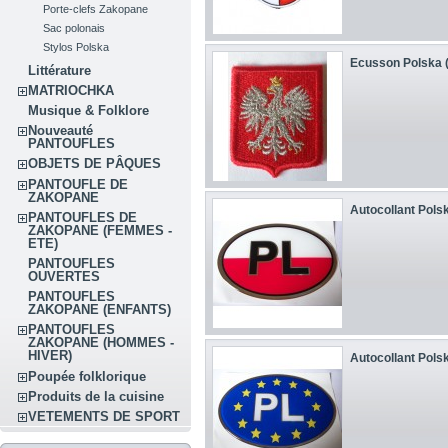
Porte-clefs Zakopane
Sac polonais
Stylos Polska
Ecusson Polska (
Littérature
MATRIOCHKA
Musique & Folklore
Nouveauté
PANTOUFLES
OBJETS DE PÂQUES
PANTOUFLE DE
ZAKOPANE
Autocollant Polska
PANTOUFLES DE
ZAKOPANE (FEMMES -
ETE)
PANTOUFLES
OUVERTES
PANTOUFLES
ZAKOPANE (ENFANTS)
PANTOUFLES
ZAKOPANE (HOMMES -
HIVER)
Autocollant Polska
Poupée folklorique
Produits de la cuisine
VETEMENTS DE SPORT