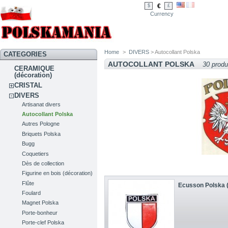
€
$
£
Currency
Home
>
DIVERS
> Autocollant Polska
CATEGORIES
AUTOCOLLANT POLSKA
30 produ
CERAMIQUE
(décoration)
CRISTAL
DIVERS
Artisanat divers
Autocollant Polska
Autres Pologne
Briquets Polska
Bugg
Coquetiers
Dès de collection
Figurine en bois (décoration)
Flûte
Ecusson Polska (
Foulard
Magnet Polska
Porte-bonheur
Porte-clef Polska