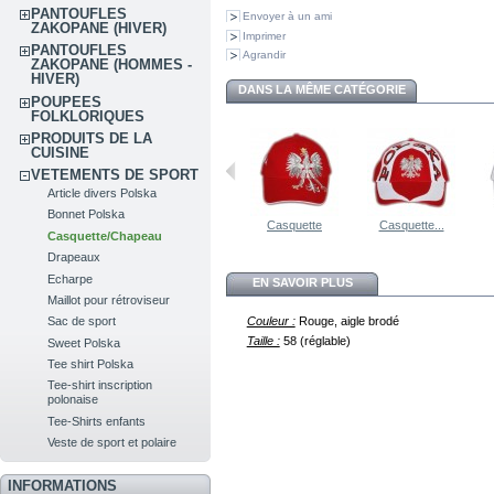
PANTOUFLES
Envoyer à un ami
ZAKOPANE (HIVER)
Imprimer
PANTOUFLES
Agrandir
ZAKOPANE (HOMMES -
HIVER)
DANS LA MÊME CATÉGORIE
POUPEES
FOLKLORIQUES
PRODUITS DE LA
CUISINE
VETEMENTS DE SPORT
Article divers Polska
Bonnet Polska
Casquette
Casquette...
Casquette/Chapeau
Drapeaux
Echarpe
EN SAVOIR PLUS
Maillot pour rétroviseur
Couleur :
Rouge, aigle brodé
Sac de sport
Taille :
58 (réglable)
Sweet Polska
Tee shirt Polska
Tee-shirt inscription
polonaise
Tee-Shirts enfants
Veste de sport et polaire
INFORMATIONS