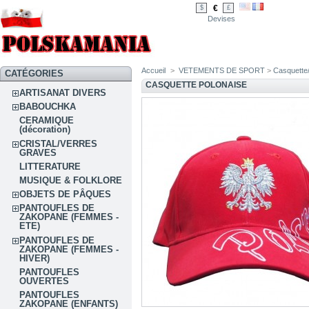
€
$
£
Devises
Accueil
>
VETEMENTS DE SPORT
>
Casquette
CATÉGORIES
CASQUETTE POLONAISE
ARTISANAT DIVERS
BABOUCHKA
CERAMIQUE
(décoration)
CRISTAL/VERRES
GRAVES
LITTERATURE
MUSIQUE & FOLKLORE
OBJETS DE PÂQUES
PANTOUFLES DE
ZAKOPANE (FEMMES -
ETE)
PANTOUFLES DE
ZAKOPANE (FEMMES -
HIVER)
PANTOUFLES
OUVERTES
PANTOUFLES
ZAKOPANE (ENFANTS)