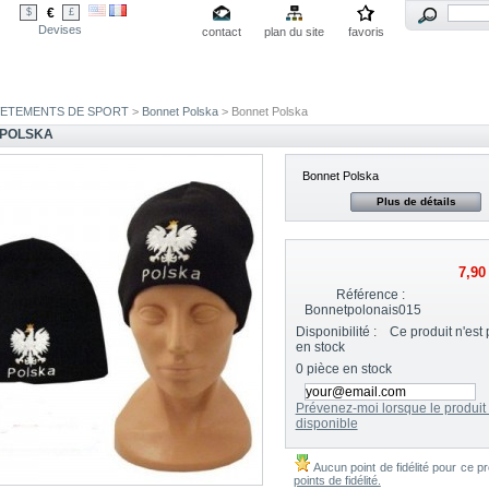
€
$
£
Devises
contact
plan du site
favoris
VETEMENTS DE SPORT
>
Bonnet Polska
> Bonnet Polska
 POLSKA
Bonnet Polska
Plus de détails
7,90
Référence :
Bonnetpolonais015
Disponibilité :
Ce produit n'est 
en stock
0
pièce en stock
Prévenez-moi lorsque le produit 
disponible
Aucun point de fidélité pour ce pr
points de fidélité.