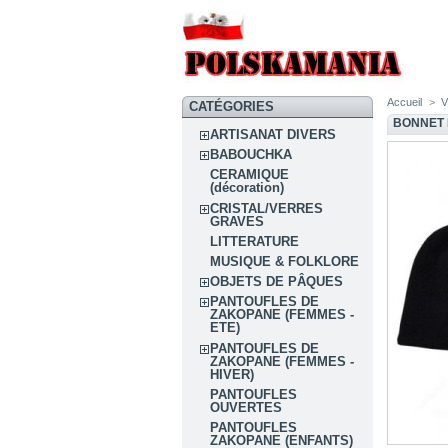
Accueil
>
CATÉGORIES
BONNET
ARTISANAT DIVERS
BABOUCHKA
CERAMIQUE
(décoration)
CRISTAL/VERRES
GRAVES
LITTERATURE
MUSIQUE & FOLKLORE
OBJETS DE PÂQUES
PANTOUFLES DE
ZAKOPANE (FEMMES -
ETE)
PANTOUFLES DE
ZAKOPANE (FEMMES -
HIVER)
PANTOUFLES
OUVERTES
PANTOUFLES
ZAKOPANE (ENFANTS)