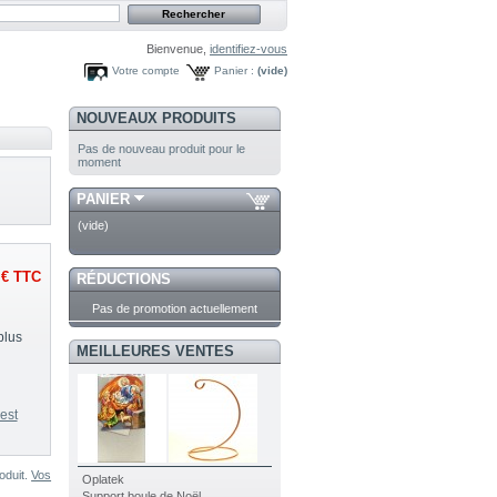
Bienvenue,
identifiez-vous
Votre compte
Panier :
(vide)
NOUVEAUX PRODUITS
Pas de nouveau produit pour le
moment
PANIER
(vide)
 €
TTC
RÉDUCTIONS
Pas de promotion actuellement
plus
MEILLEURES VENTES
est
oduit.
Vos
Oplatek
Support boule de Noël