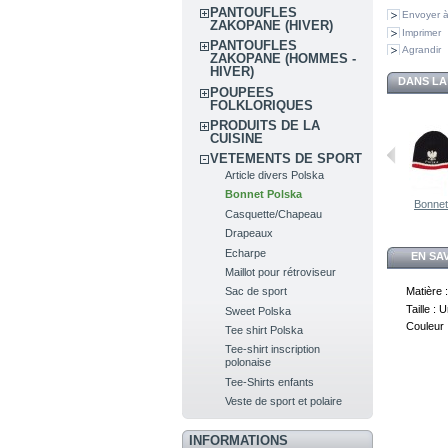
PANTOUFLES
Envoyer à
ZAKOPANE (HIVER)
Imprimer
PANTOUFLES
Agrandir
ZAKOPANE (HOMMES -
HIVER)
DANS LA
POUPEES
FOLKLORIQUES
PRODUITS DE LA
CUISINE
VETEMENTS DE SPORT
Article divers Polska
Bonnet Polska
Bonnet
Casquette/Chapeau
Drapeaux
Echarpe
EN SA
Maillot pour rétroviseur
Matière :
Sac de sport
Taille : 
Sweet Polska
Couleur 
Tee shirt Polska
Tee-shirt inscription
polonaise
Tee-Shirts enfants
Veste de sport et polaire
INFORMATIONS