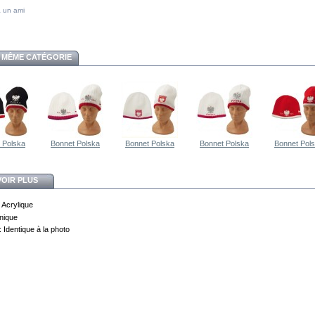
 un ami
 MÊME CATÉGORIE
 Polska
Bonnet Polska
Bonnet Polska
Bonnet Polska
Bonnet Pol
VOIR PLUS
 Acrylique
Unique
: Identique à la photo