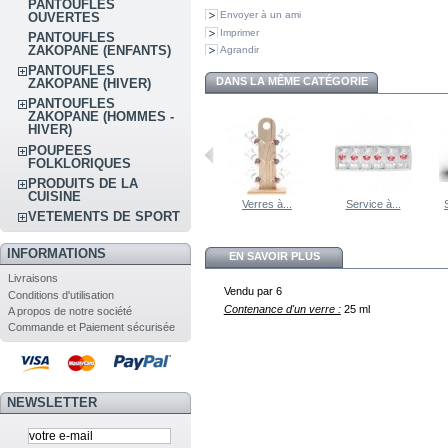
PANTOUFLES
Envoyer à un ami
OUVERTES
Imprimer
PANTOUFLES
ZAKOPANE (ENFANTS)
Agrandir
PANTOUFLES
DANS LA MÊME CATÉGORIE
ZAKOPANE (HIVER)
PANTOUFLES
ZAKOPANE (HOMMES -
HIVER)
POUPEES
FOLKLORIQUES
PRODUITS DE LA
CUISINE
Verres à...
Service à...
VETEMENTS DE SPORT
INFORMATIONS
EN SAVOIR PLUS
Livraisons
Vendu par 6
Conditions d'utilisation
Contenance d'un verre :
25 ml
A propos de notre société
Commande et Paiement sécurisée
NEWSLETTER