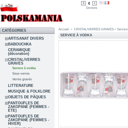
€
$
£
Devises
Accueil
>
CRISTAL/VERRES GRAVES
>
Service
CATÉGORIES
SERVICE À VODKA
ARTISANAT DIVERS
BABOUCHKA
CERAMIQUE
(décoration)
CRISTAL/VERRES
GRAVES
Service à vodka
Sous-verres
Verres gravés
LITTERATURE
MUSIQUE & FOLKLORE
OBJETS DE PÂQUES
PANTOUFLES DE
ZAKOPANE (FEMMES -
ETE)
PANTOUFLES DE
ZAKOPANE (FEMMES -
HIVER)