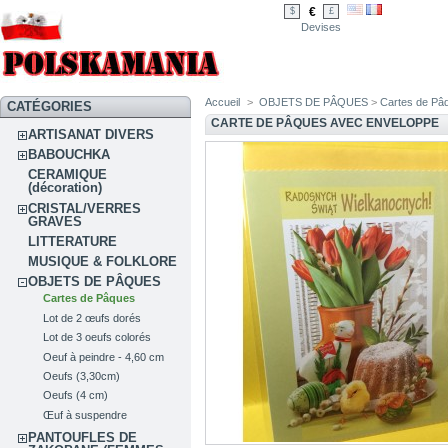
€
$
£
Devises
Accueil
>
OBJETS DE PÂQUES
>
Cartes de Pâ
CATÉGORIES
CARTE DE PÂQUES AVEC ENVELOPPE
ARTISANAT DIVERS
BABOUCHKA
CERAMIQUE
(décoration)
CRISTAL/VERRES
GRAVES
LITTERATURE
MUSIQUE & FOLKLORE
OBJETS DE PÂQUES
Cartes de Pâques
Lot de 2 œufs dorés
Lot de 3 oeufs colorés
Oeuf à peindre - 4,60 cm
Oeufs (3,30cm)
Oeufs (4 cm)
Œuf à suspendre
PANTOUFLES DE