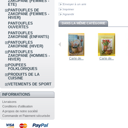
ZAKOPANE (FEMMES -
ETE)
Envoyer à un ami
Imprimer
PANTOUFLES DE
ZAKOPANE (FEMMES -
Agrandir
HIVER)
PANTOUFLES
DANS LA MÊME CATÉGORIE
OUVERTES
PANTOUFLES
ZAKOPANE (ENFANTS)
PANTOUFLES
ZAKOPANE (HIVER)
PANTOUFLES
ZAKOPANE (HOMMES -
Carte de...
Carte de...
HIVER)
POUPEES
FOLKLORIQUES
PRODUITS DE LA
CUISINE
VETEMENTS DE SPORT
INFORMATIONS
Livraisons
Conditions d'utilisation
A propos de notre société
Commande et Paiement sécurisée