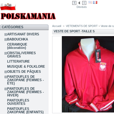
€
$
£
Devises
Accueil
>
VETEMENTS DE SPORT
>
Veste de sp
CATÉGORIES
VESTE DE SPORT -TAILLE S
ARTISANAT DIVERS
BABOUCHKA
CERAMIQUE
(décoration)
CRISTAL/VERRES
GRAVES
LITTERATURE
MUSIQUE & FOLKLORE
OBJETS DE PÂQUES
PANTOUFLES DE
ZAKOPANE (FEMMES -
ETE)
PANTOUFLES DE
ZAKOPANE (FEMMES -
HIVER)
PANTOUFLES
OUVERTES
PANTOUFLES
ZAKOPANE (ENFANTS)