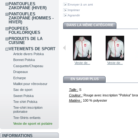
PANTOUFLES
Envoyer à un ami
ZAKOPANE (HIVER)
Imprimer
PANTOUFLES
Agrandir
ZAKOPANE (HOMMES -
HIVER)
DANS LA MÊME CATÉGORIE
POUPEES
FOLKLORIQUES
PRODUITS DE LA
CUISINE
VETEMENTS DE SPORT
Article divers Polska
Bonnet Polska
Veste de...
Veste de...
Casquette/Chapeau
Drapeaux
Echarpe
EN SAVOIR PLUS
Maillot pour rétroviseur
Taille :
S
Sac de sport
Couleur :
Rouge avec inscription "Polska" bro
Sweet Polska
Matière :
100 % polyester
Tee shirt Polska
Tee-shirt inscription
polonaise
Tee-Shirts enfants
Veste de sport et polaire
INFORMATIONS